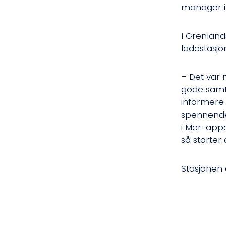
manager i
I Grenland
ladestasjo
– Det var 
gode samta
informere 
spennende 
i Mer-appe
så starter
Stasjonen 