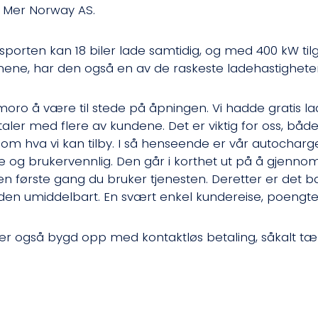
 Mer Norway AS.
sporten kan 18 biler lade samtidig, og med 400 kW til
nene, har den også en av de raskeste ladehastighete
moro å være til stede på åpningen. Vi hadde gratis lad
ler med flere av kundene. Det er viktig for oss, båd
om hva vi kan tilby. I så henseende er vår autochar
og brukervennlig. Den går i korthet ut på å gjennomf
n første gang du bruker tjenesten. Deretter er det ba
 den umiddelbart. En svært enkel kundereise, poengte
er også bygd opp med kontaktløs betaling, såkalt tæ