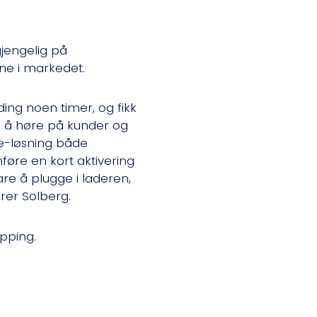
gjengelig på
ne i markedet.
ing noen timer, og fikk
e å høre på kunder og
ge-løsning både
øre en kort aktivering
re å plugge i laderen,
rer Solberg.
pping.