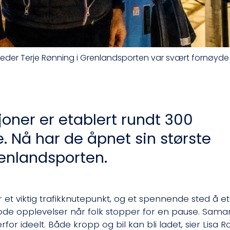
g leder Terje Rønning i Grenlandsporten var svært fornøy
oner er etablert rundt 300
e. Nå har de åpnet sin største
renlandsporten.
ir et viktig trafikknutepunkt, og et spennende sted å e
ode opplevelser når folk stopper for en pause. Sam
erfor ideelt. Både kropp og bil kan bli ladet, sier Lisa R