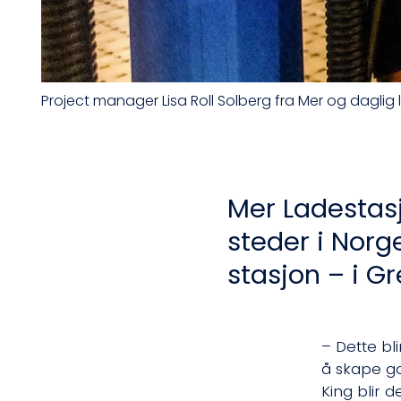
Project manager Lisa Roll Solberg fra Mer og dagli
Mer Ladestasj
steder i Norg
stasjon – i G
– Dette bl
å skape g
King blir d