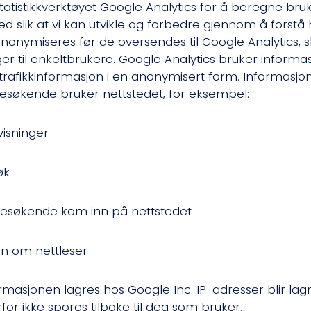
statistikkverktøyet Google Analytics for å beregne bruk
ted slik at vi kan utvikle og forbedre gjennom å forstå
nonymiseres før de oversendes til Google Analytics, sl
er til enkeltbrukere. Google Analytics bruker informa
trafikkinformasjon i en anonymisert form. Informasj
esøkende bruker nettstedet, for eksempel:
visninger
øk
esøkende kom inn på nettstedet
on om nettleser
ormasjonen lagres hos Google Inc. IP-adresser blir lag
for ikke spores tilbake til deg som bruker.