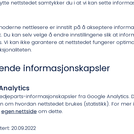
tte nettstedet samtykker du i at vi kan sette informas
moderne nettlesere er innstilt på å akseptere inform
. Du kan selv velge å endre innstillingene slik at info
. Vi kan ikke garantere at nettstedet fungerer optimal
sjonaliteten.
gende informasjonskapsler
Analytics
redjeparts-informasjonskapsler fra Google Analytics. Di
n om hvordan nettstedet brukes (statistikk). For mer
n
egen nettside
om dette.
ert: 20.09.2022