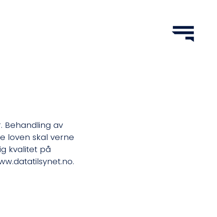
. Behandling av
e loven skal verne
ig kvalitet på
w.datatilsynet.no.