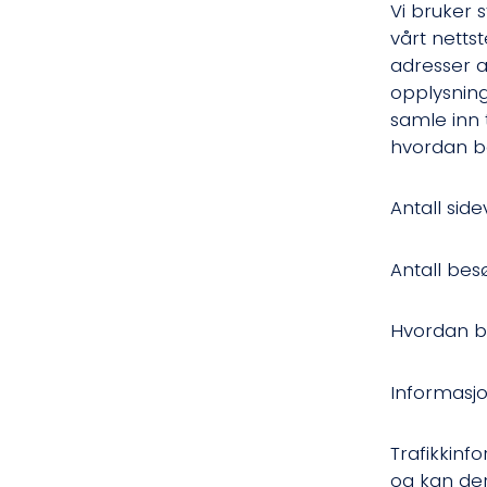
Vi bruker 
vårt netts
adresser a
opplysning
samle inn 
hvordan b
Antall side
Antall bes
Hvordan b
Informasj
Trafikkinf
og kan der