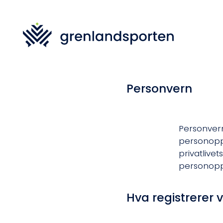
Personvern
Personvern
personoppl
privatlivet
personoppl
Hva registrerer 