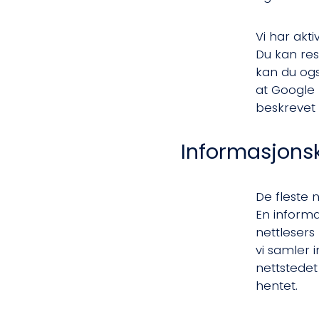
Vi har akt
Du kan re
kan du og
at Google
beskrevet 
Informasjons
De fleste 
En informa
nettlesers
vi samler i
nettstedet
hentet.