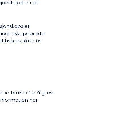
jonskapsler i din
asjonskapsler
rmasjonskapsler ikke
t hvis du skrur av
sse brukes for å gi oss
 informasjon har