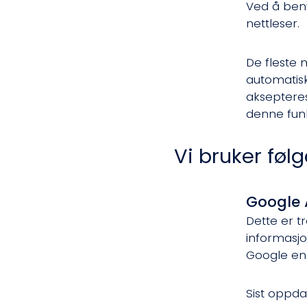
Ved å beny
nettleser.
De fleste 
automatisk
aksepteres
denne funk
Vi bruker føl
Google 
Dette er t
informasjo
Google e
Sist oppdat