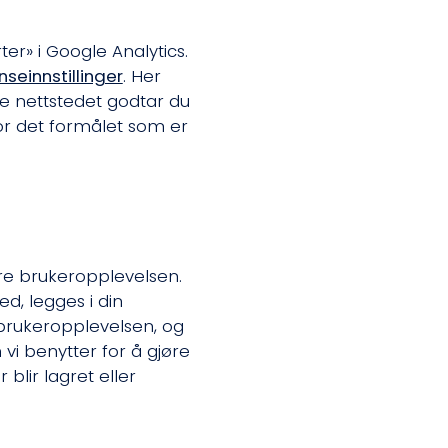
er» i Google Analytics.
seinnstillinger
. Her
e nettstedet godtar du
r det formålet som er
dre brukeropplevelsen.
d, legges i din
 brukeropplevelsen, og
 vi benytter for å gjøre
lir lagret eller